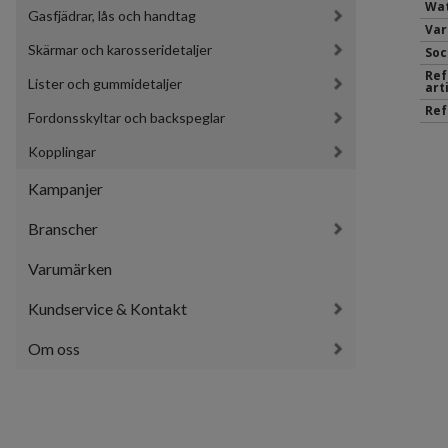
Wat
Gasfjädrar, lås och handtag
Var
Skärmar och karosseridetaljer
Soc
Ref
Lister och gummidetaljer
art
Ref
Fordonsskyltar och backspeglar
Kopplingar
Kampanjer
Branscher
Varumärken
Kundservice & Kontakt
Om oss