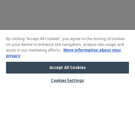
By clicking “Accept All Cookies”, you agree to the storing of cookies
on your device to enhance site navigation, analyze site usage, and
assist in our marketing efforts.
More information about your
privacy
Accept All Cookies
Cookies Settings
HJÄLP
OM OSS
Mitt konto
Våra kärnvärden
Vanliga frågor
Kundservice