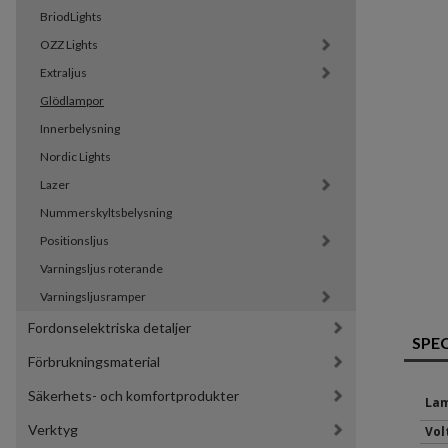
BriodLights
OZZ Lights
Extraljus
Glödlampor
Innerbelysning
Nordic Lights
Lazer
Nummerskyltsbelysning
Positionsljus
Varningsljus roterande
Varningsljusramper
Fordonselektriska detaljer
SPE
Förbrukningsmaterial
Säkerhets- och komfortprodukter
Lam
Verktyg
Volt