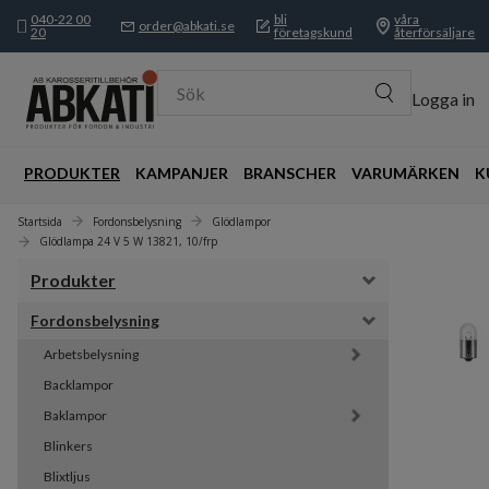
040-22 00
bli
våra
order@abkati.se
20
företagskund
återförsäljare
Sök
Logga in
PRODUKTER
KAMPANJER
BRANSCHER
VARUMÄRKEN
K
Startsida
Fordonsbelysning
Glödlampor
Glödlampa 24 V 5 W 13821, 10/frp
Produkter
Fordonsbelysning
Arbetsbelysning
Backlampor
Baklampor
Blinkers
Blixtljus