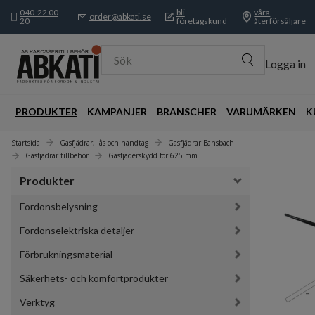
040-22 00
bli
våra
order@abkati.se
20
företagskund
återförsäljare
Sök
Logga in
PRODUKTER
KAMPANJER
BRANSCHER
VARUMÄRKEN
K
Startsida
Gasfjädrar, lås och handtag
Gasfjädrar Bansbach 
Gasfjädrar tillbehör
Gasfjäderskydd för 625 mm
Produkter
Fordonsbelysning
Fordonselektriska detaljer
Förbrukningsmaterial
Säkerhets- och komfortprodukter
Verktyg