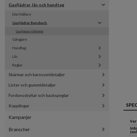
Gasfjädrar, lås och handtag
Dörrhållare
Gasfjädrar Bansbach 
Gasfjädrar tillbehör
Gångjärn
Handtag
Lås
Reglar
Skärmar och karosseridetaljer
Lister och gummidetaljer
Fordonsskyltar och backspeglar
SPE
Kopplingar
Kampanjer
Var
Inb
Branscher
(mm