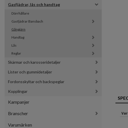
Gasfjädrar, lås och handtag
Dörrhållare
Gasfjädrar Bansbach 
Gångjärn
Handtag
Lås
Reglar
Skärmar och karosseridetaljer
Lister och gummidetaljer
Fordonsskyltar och backspeglar
Kopplingar
SPE
Kampanjer
Branscher
Var
Varumärken