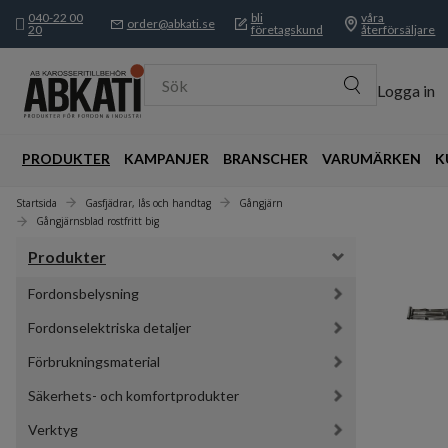
040-22 00
bli
våra
order@abkati.se
20
företagskund
återförsäljare
Sök
Logga in
PRODUKTER
KAMPANJER
BRANSCHER
VARUMÄRKEN
K
Startsida
Gasfjädrar, lås och handtag
Gångjärn
Gångjärnsblad rostfritt big
Produkter
Fordonsbelysning
Fordonselektriska detaljer
Förbrukningsmaterial
Säkerhets- och komfortprodukter
Verktyg