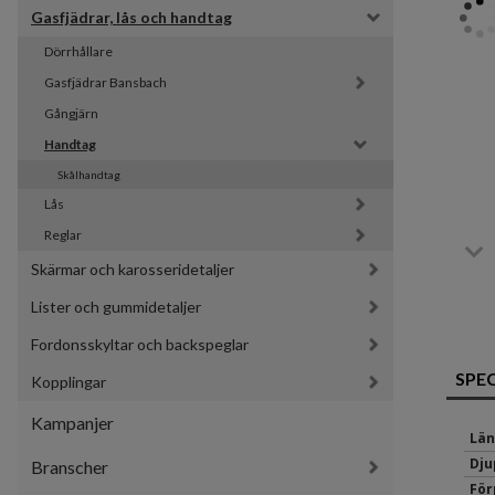
Gasfjädrar, lås och handtag
Dörrhållare
Gasfjädrar Bansbach 
Gångjärn
Handtag
Skålhandtag
Lås
Reglar
Skärmar och karosseridetaljer
Lister och gummidetaljer
Fordonsskyltar och backspeglar
SPE
Kopplingar
Kampanjer
Län
Dju
Branscher
För