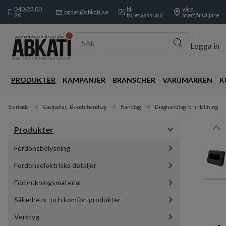
040-22 00
bli
våra
order@abkati.se
20
företagskund
återförsäljare
Sök
Logga in
PRODUKTER
KAMPANJER
BRANSCHER
VARUMÄRKEN
K
Startsida
Gasfjädrar, lås och handtag
Handtag
Draghandtag för infällning
Produkter
Fordonsbelysning
Fordonselektriska detaljer
Förbrukningsmaterial
Säkerhets- och komfortprodukter
Verktyg