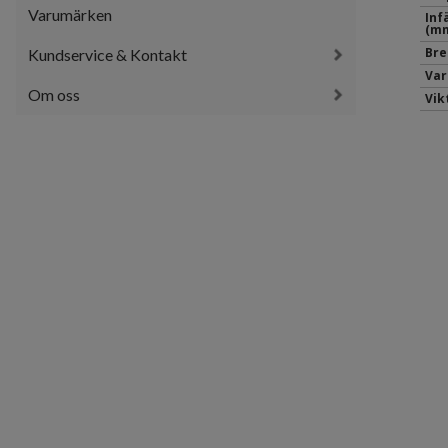
Varumärken
Inf
(mm
Bre
Kundservice & Kontakt
Var
Om oss
Vik