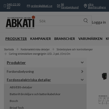
040-22 00
bli
våra
order@abkati.se
20
företagskund
återförsäljare
Sök
Logga in
PRODUKTER
KAMPANJER
BRANSCHER
VARUMÄRKEN
K
Startsida
Fordonselektriska detaljer
Strömbrytare och kontrollampor
Carling strömställare orange/grön LED, 2-pol, (On)-On
Produkter
Fordonsbelysning
Fordonselektriska detaljer
ABS/EBS-detaljer
Batterifrånskiljare och batterikabelskor
Bosch
Briod Tech