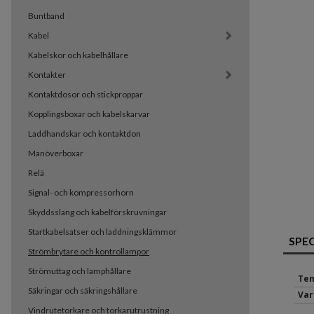
Buntband
Kabel
Kabelskor och kabelhållare
Kontakter
Kontaktdosor och stickproppar
Kopplingsboxar och kabelskarvar
Laddhandskar och kontaktdon
Manöverboxar
Relä
Signal- och kompressorhorn
Skyddsslang och kabelförskruvningar
Startkabelsatser och laddningsklämmor
SPE
Strömbrytare och kontrollampor
Strömuttag och lamphållare
Tem
Säkringar och säkringshållare
Var
Vindrutetorkare och torkarutrustning