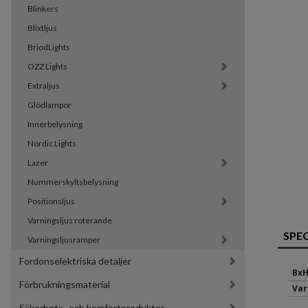
Blinkers
Blixtljus
BriodLights
OZZ Lights
Extraljus
Glödlampor
Innerbelysning
Nordic Lights
Lazer
Nummerskyltsbelysning
Positionsljus
Varningsljus roterande
SPE
Varningsljusramper
Fordonselektriska detaljer
BxH
Förbrukningsmaterial
Var
Säkerhets- och komfortprodukter