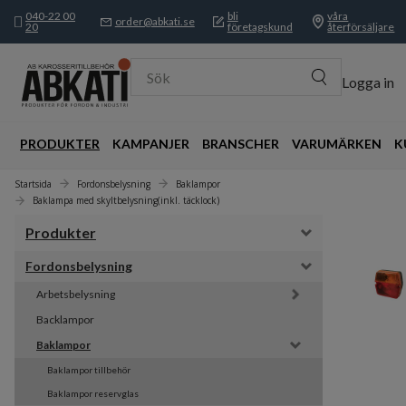
040-22 00
bli
våra
order@abkati.se
20
företagskund
återförsäljare
Sök
Logga in
PRODUKTER
KAMPANJER
BRANSCHER
VARUMÄRKEN
K
Startsida
Fordonsbelysning
Baklampor
Baklampa med skyltbelysning(inkl. täcklock)
Produkter
Fordonsbelysning
Arbetsbelysning
Backlampor
Baklampor
Baklampor tillbehör
Baklampor reservglas