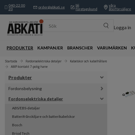
040-22 00
bli
våra
order@abkati.se
20
företagskund
återförsäljare
Sök
Logga in
PRODUKTER
KAMPANJER
BRANSCHER
VARUMÄRKEN
K
Startsida
Fordonselektriska detaljer
Kabelskor och kabelhållare
AMP-kontakt 7-polig hane
Produkter
Fordonsbelysning
Fordonselektriska detaljer
ABS/EBS-detaljer
Batterifrånskiljare och batterikabelskor
Bosch
Briod Tech