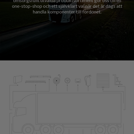
omsorgsfullt utvalda produktsortiment gör oss till en
one-stop-shop och ett självklart val när det är dags att
handla komponenter till fordonet.