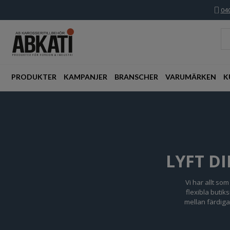
040
PRODUKTER
KAMPANJER
BRANSCHER
VARUMÄRKEN
K
LYFT D
Vi har allt so
flexibla butik
mellan färdiga