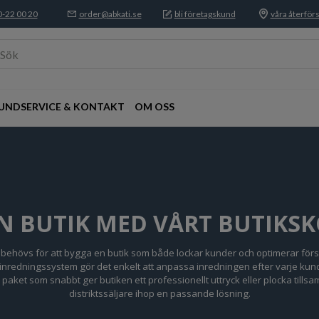
-22 00 20
order@abkati.se
bli företagskund
våra återförs
Sök
UNDSERVICE & KONTAKT
OM OSS
IN BUTIK MED VÅRT BUTIKS
m behövs för att bygga en butik som både lockar kunder och optimerar förs
sinredningssystem gör det enkelt att anpassa inredningen efter varje kun
 paket som snabbt ger butiken ett professionellt uttryck eller plocka till
distriktssäljare ihop en passande lösning.