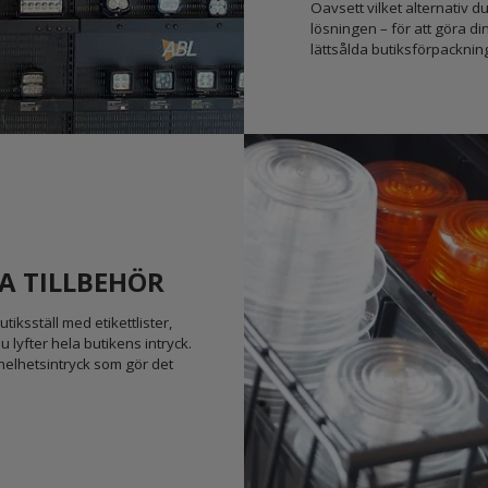
Oavsett vilket alternativ du
lösningen – för att göra din
lättsålda butiksförpacknin
A TILLBEHÖR
iksställ med etikettlister,
 lyfter hela butikens intryck.
helhetsintryck som gör det