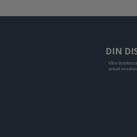
DIN DI
Våra distriktss
enkelt inrednin