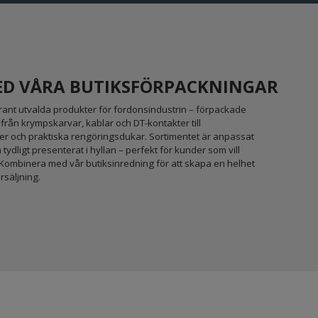
MED VÅRA BUTIKSFÖRPACKNINGAR
ggrant utvalda produkter för fordonsindustrin – förpackade
 från krympskarvar, kablar och DT-kontakter till
er och praktiska rengöringsdukar. Sortimentet är anpassat
och tydligt presenterat i hyllan – perfekt för kunder som vill
t. Kombinera med vår butiksinredning för att skapa en helhet
rsäljning.