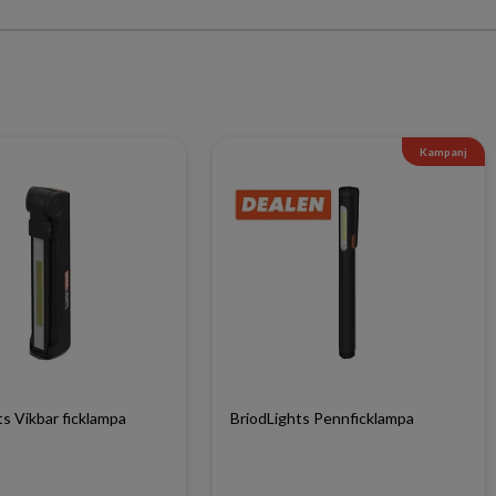
Kampanj
ts Vikbar ficklampa
BriodLights Pennficklampa