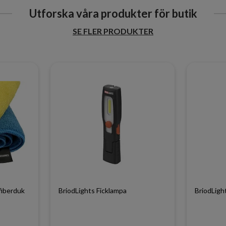
Utforska våra produkter för butik
SE FLER PRODUKTER
fiberduk
BriodLights Ficklampa
BriodLigh