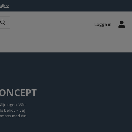
äljare
Logga in
KONCEPT
äljningen. Vårt
ds behov – välj
sammans med din