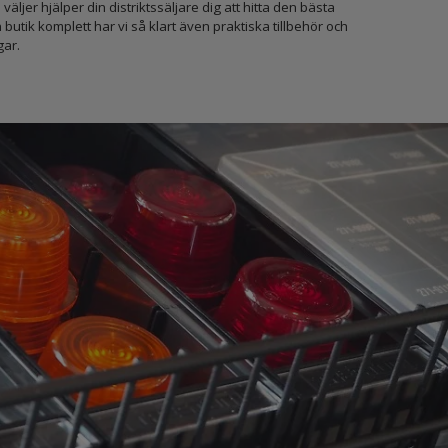
 väljer hjälper din distriktssäljare dig att hitta den bästa
 butik komplett har vi så klart även praktiska tillbehör och
gar.