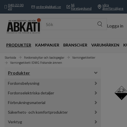
040-22 00
bli
våra
order@abkati.se
20
företagskund
återförsäljare
Sök
Logga in
PRODUKTER
KAMPANJER
BRANSCHER
VARUMÄRKEN
K
Startsida
Fordonsskyltar och backspeglar
Varningsetiketter
Varningsetikett IDMG Frätande ämnen
Produkter
Fordonsbelysning
Fordonselektriska detaljer
Förbrukningsmaterial
Säkerhets- och komfortprodukter
Verktyg