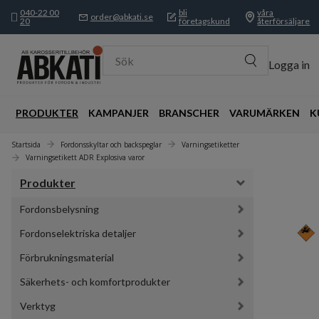
040-22 00
bli
våra
order@abkati.se
20
företagskund
återförsäljare
Sök
Logga in
PRODUKTER
KAMPANJER
BRANSCHER
VARUMÄRKEN
K
Startsida
Fordonsskyltar och backspeglar
Varningsetiketter
Varningsetikett ADR Explosiva varor
Produkter
Fordonsbelysning
Fordonselektriska detaljer
Förbrukningsmaterial
Säkerhets- och komfortprodukter
Verktyg