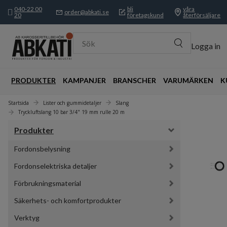
040-22 00
bli
våra
order@abkati.se
20
företagskund
återförsäljare
Sök
Logga in
PRODUKTER
KAMPANJER
BRANSCHER
VARUMÄRKEN
K
Startsida
Lister och gummidetaljer
Slang
Tryckluftslang 10 bar 3/4" 19 mm rulle 20 m
Produkter
Fordonsbelysning
Fordonselektriska detaljer
Förbrukningsmaterial
Säkerhets- och komfortprodukter
Verktyg