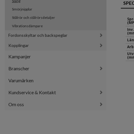
Slang
SPE
Smörjnipplar
Stålrör och stålrörsdetaljer
Spr
(MP
Vibrationsdämpare
Inv
(mm
Fordonsskyltar och backspeglar
Län
Kopplingar
Arb
Utv
Kampanjer
(mm
Branscher
Varumärken
Kundservice & Kontakt
Om oss