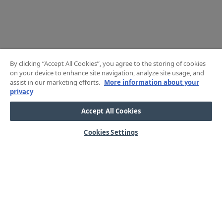
By clicking “Accept All Cookies”, you agree to the storing of cookies
on your device to enhance site navigation, analyze site usage, and
assist in our marketing efforts.
More information about your
privacy
Accept All Cookies
Cookies Settings
HJÄLP
OM OSS
Mitt konto
Våra kärnvärden
Vanliga frågor
Kundservice