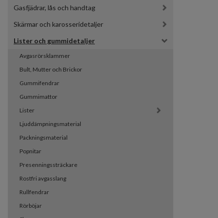
Gasfjädrar, lås och handtag
Skärmar och karosseridetaljer
Lister och gummidetaljer
Avgasrörsklammer
Bult, Mutter och Brickor
Gummifendrar
Gummimattor
Lister
Ljuddämpningsmaterial
Packningsmaterial
Popnitar
Presenningssträckare
Rostfri avgasslang
Rullfendrar
Rörböjar