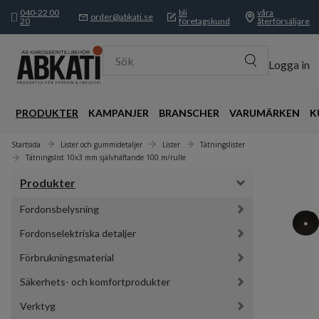
040-22 00
bli
våra
order@abkati.se
20
företagskund
återförsäljare
Sök
Logga in
PRODUKTER
KAMPANJER
BRANSCHER
VARUMÄRKEN
K
Startsida
Lister och gummidetaljer
Lister
Tätningslister
Tätningslist 10x3 mm självhäftande 100 m/rulle
Produkter
Fordonsbelysning
Fordonselektriska detaljer
Förbrukningsmaterial
Säkerhets- och komfortprodukter
Verktyg