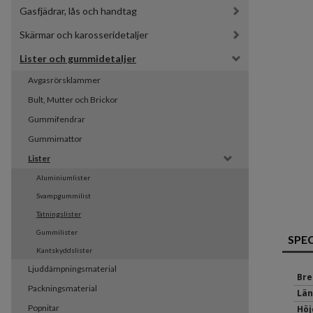
Gasfjädrar, lås och handtag
Skärmar och karosseridetaljer
Lister och gummidetaljer
Avgasrörsklammer
Bult, Mutter och Brickor
Gummifendrar
Gummimattor
Lister
Aluminiumlister
Svampgummilist
Tätningslister
Gummilister
SPE
Kantskyddslister
Ljuddämpningsmaterial
Bre
Packningsmaterial
Län
Popnitar
Höj