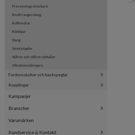
Presenningssträckare
Rostfri avgasslang
Rullfendrar
Rörböjar
Slang
Smörjnipplar
Stålrör och stålrörsdetaljer
Vibrationsdämpare
Fordonsskyltar och backspeglar
Kopplingar
Kampanjer
Branscher
Varumärken
Kundservice & Kontakt