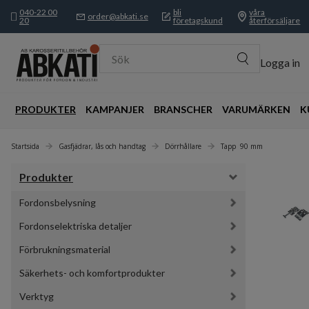
040-22 00
bli
våra
order@abkati.se
20
företagskund
återförsäljare
Sök
Logga in
PRODUKTER
KAMPANJER
BRANSCHER
VARUMÄRKEN
K
Startsida
Gasfjädrar, lås och handtag
Dörrhållare
Tapp  90 mm
Produkter
Fordonsbelysning
Fordonselektriska detaljer
Förbrukningsmaterial
Säkerhets- och komfortprodukter
Verktyg