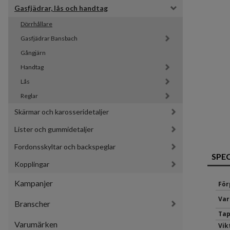
Gasfjädrar, lås och handtag
Dörrhållare
Gasfjädrar Bansbach 
Gångjärn
Handtag
Lås
Reglar
Skärmar och karosseridetaljer
Lister och gummidetaljer
Fordonsskyltar och backspeglar
SPE
Kopplingar
Kampanjer
För
Var
Branscher
Tap
Varumärken
Vik