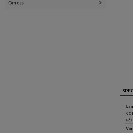
Om oss
SPE
Län
CC 
För
Var