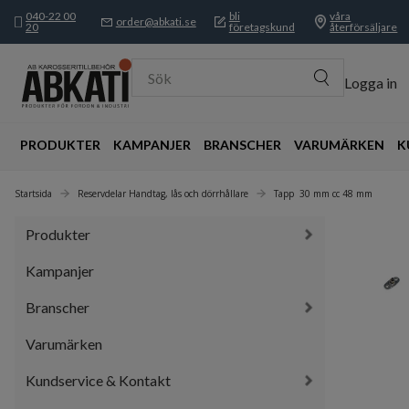
040-22 00
bli
våra
order@abkati.se
20
företagskund
återförsäljare
Sök
Logga in
PRODUKTER
KAMPANJER
BRANSCHER
VARUMÄRKEN
K
Startsida
Reservdelar Handtag, lås och dörrhållare
Tapp  30 mm cc 48 mm
Produkter
Kampanjer
Branscher
Varumärken
Kundservice & Kontakt