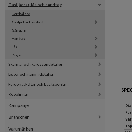
Gasfjädrar, lås och handtag
Dörrhållare
Gasfjädrar Bansbach 
Gångjärn
Handtag
Lås
Reglar
Skärmar och karosseridetaljer
Lister och gummidetaljer
Fordonsskyltar och backspeglar
SPE
Kopplingar
Kampanjer
Dia
För
Branscher
Var
Tap
Varumärken