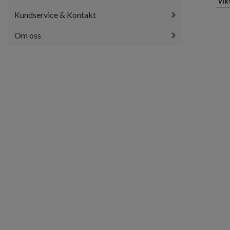
Vik
Kundservice & Kontakt
Om oss