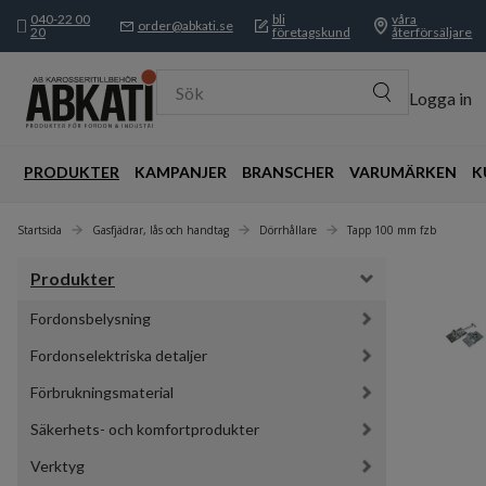
040-22 00
bli
våra
order@abkati.se
20
företagskund
återförsäljare
Sök
Logga in
PRODUKTER
KAMPANJER
BRANSCHER
VARUMÄRKEN
K
Startsida
Gasfjädrar, lås och handtag
Dörrhållare
Tapp 100 mm fzb
Produkter
Fordonsbelysning
Fordonselektriska detaljer
Förbrukningsmaterial
Säkerhets- och komfortprodukter
Verktyg