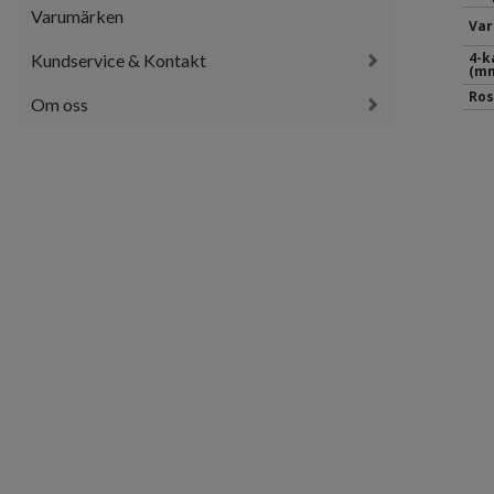
Varumärken
Var
4-k
Kundservice & Kontakt
(mm
Ros
Om oss