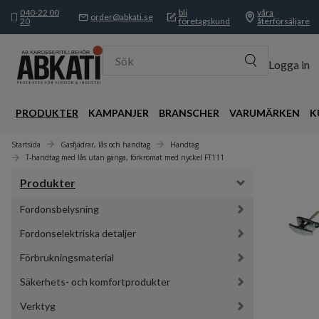
040-22 00
bli
våra
order@abkati.se
20
företagskund
återförsäljare
Sök
Logga in
PRODUKTER
KAMPANJER
BRANSCHER
VARUMÄRKEN
K
Startsida
Gasfjädrar, lås och handtag
Handtag
T-handtag med lås utan gänga, förkromat med nyckel FT111
Produkter
Fordonsbelysning
Fordonselektriska detaljer
Förbrukningsmaterial
Säkerhets- och komfortprodukter
Verktyg