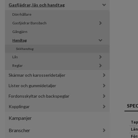
Gasfjädrar, lås och handtag
Dörrhållare
Gasfjädrar Bansbach 
Gångjärn
Handtag
Skålhandtag
Lås
Reglar
Skärmar och karosseridetaljer
Lister och gummidetaljer
Fordonsskyltar och backspeglar
SPE
Kopplingar
Kampanjer
Tap
Län
Branscher
För