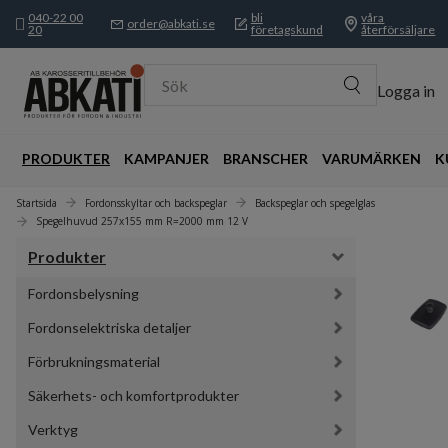
040-22 00
bli
våra
order@abkati.se
20
företagskund
återförsäljare
Sök
Logga in
PRODUKTER
KAMPANJER
BRANSCHER
VARUMÄRKEN
K
Startsida
Fordonsskyltar och backspeglar
Backspeglar och spegelglas
Spegelhuvud 257x155 mm R=2000 mm 12 V
Produkter
Fordonsbelysning
Fordonselektriska detaljer
Förbrukningsmaterial
Säkerhets- och komfortprodukter
Verktyg