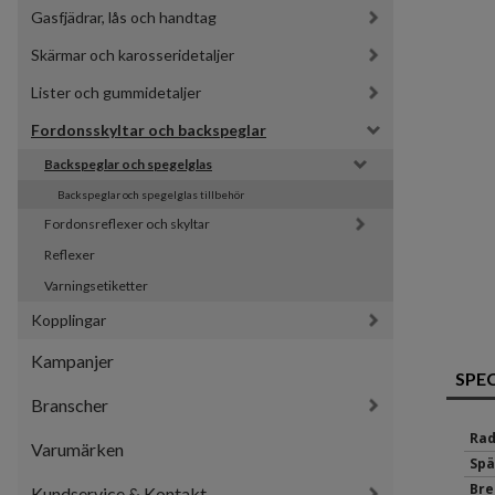
Gasfjädrar, lås och handtag
Skärmar och karosseridetaljer
Lister och gummidetaljer
Fordonsskyltar och backspeglar
Backspeglar och spegelglas
Backspeglar och spegelglas tillbehör
Fordonsreflexer och skyltar
Reflexer
Varningsetiketter
Kopplingar
Kampanjer
SPE
Branscher
Rad
Varumärken
Spä
Bre
Kundservice & Kontakt