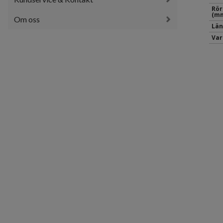
Rör
(mm
Om oss
Län
Var