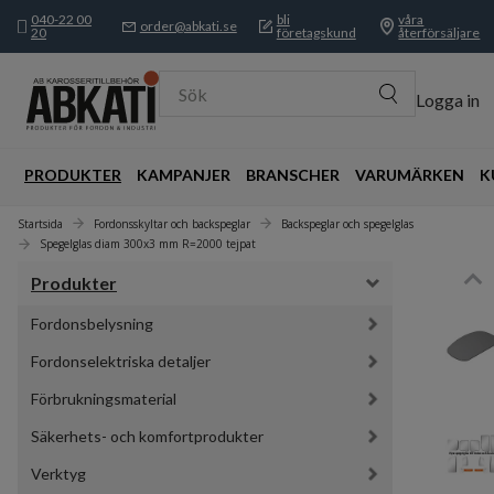
040-22 00
bli
våra
order@abkati.se
20
företagskund
återförsäljare
Sök
Logga in
PRODUKTER
KAMPANJER
BRANSCHER
VARUMÄRKEN
K
Startsida
Fordonsskyltar och backspeglar
Backspeglar och spegelglas
Spegelglas diam 300x3 mm R=2000 tejpat
Produkter
Fordonsbelysning
Fordonselektriska detaljer
Förbrukningsmaterial
Säkerhets- och komfortprodukter
Verktyg