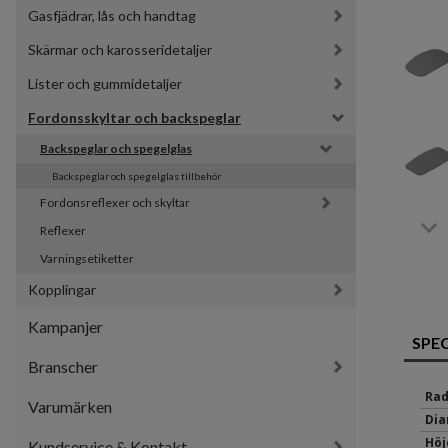
Gasfjädrar, lås och handtag
Skärmar och karosseridetaljer
Lister och gummidetaljer
Fordonsskyltar och backspeglar
Backspeglar och spegelglas
Backspeglar och spegelglas tillbehör
Fordonsreflexer och skyltar
Reflexer
Varningsetiketter
Kopplingar
Kampanjer
SPE
Branscher
Rad
Varumärken
Dia
Höj
Kundservice & Kontakt