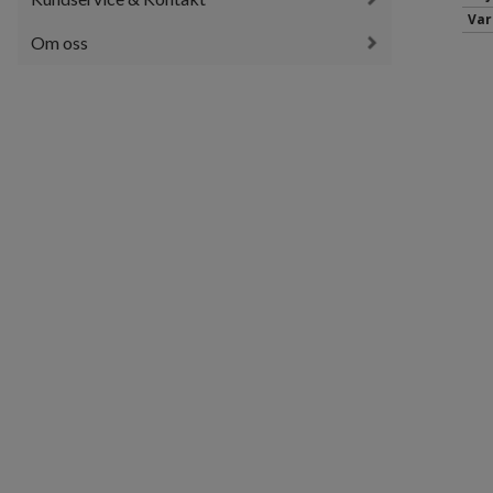
Var
Om oss