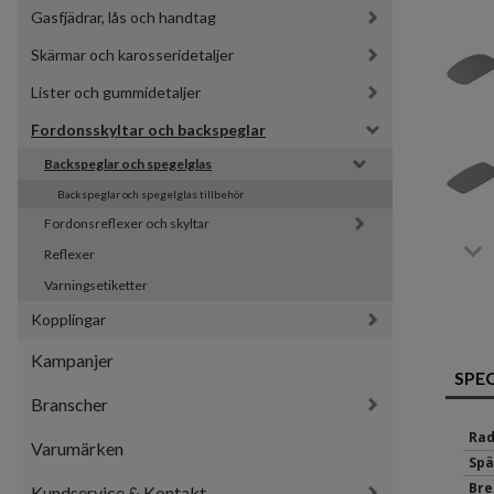
Gasfjädrar, lås och handtag
Skärmar och karosseridetaljer
Lister och gummidetaljer
Fordonsskyltar och backspeglar
Backspeglar och spegelglas
Backspeglar och spegelglas tillbehör
Fordonsreflexer och skyltar
Reflexer
Varningsetiketter
Kopplingar
Kampanjer
SPE
Branscher
Rad
Varumärken
Spä
Bre
Kundservice & Kontakt