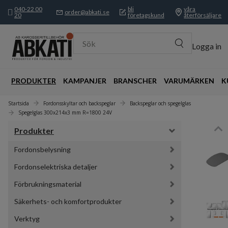
040-22 00
bli
våra
order@abkati.se
20
företagskund
återförsäljare
Sök
Logga in
PRODUKTER
KAMPANJER
BRANSCHER
VARUMÄRKEN
K
Startsida
Fordonsskyltar och backspeglar
Backspeglar och spegelglas
Spegelglas 300x214x3 mm R=1800 24V
Produkter
Fordonsbelysning
Fordonselektriska detaljer
Förbrukningsmaterial
Säkerhets- och komfortprodukter
Verktyg