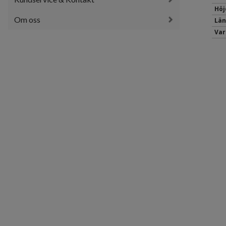
Höj
Om oss
Län
Var