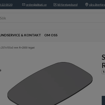
-22 00 20
order@abkati.se
bli företagskund
våra återförs
Sök
UNDSERVICE & KONTAKT
OM OSS
as 257x155x3 mm R=2000 tejpat
1