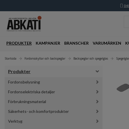
040
PRODUKTER
KAMPANJER
BRANSCHER
VARUMÄRKEN
K
Startsida
Fordonsskyltar och backspeglar
Backspeglar och spegelglas
Spegelgl
Produkter
Fordonsbelysning
Fordonselektriska detaljer
Förbrukningsmaterial
Säkerhets- och komfortprodukter
Verktyg