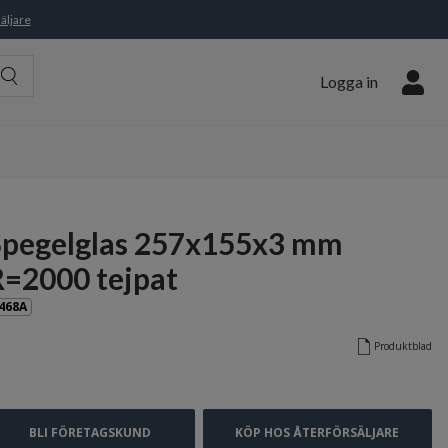
äljare
Logga in
Spegelglas 257x155x3 mm
R=2000 tejpat
468A
Produktblad
BLI FÖRETAGSKUND
KÖP HOS ÅTERFÖRSÄLJARE