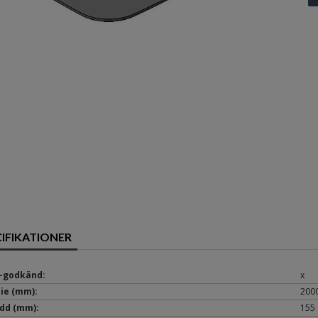
CIFIKATIONER
-godkänd:
x
ie (mm):
200
dd (mm):
155