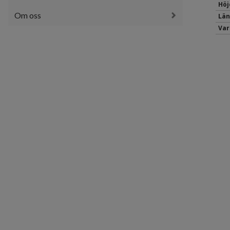
Höj
Om oss
Län
Var