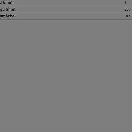
d (mm):
3
gd (mm):
257
umärke:
Bra 