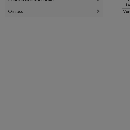
Län
Om oss
Var