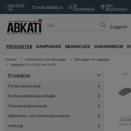
040-22 00
bli
våra
order@abkati.se
20
företagskund
återförsäljare
Sök
Logga in
PRODUKTER
KAMPANJER
BRANSCHER
VARUMÄRKEN
K
Startsida
Fordonsskyltar och backspeglar
Backspeglar och spegelglas
Spegelglas 251x151x3 mm R=300
Produkter
Fordonsbelysning
Fordonselektriska detaljer
Förbrukningsmaterial
Säkerhets- och komfortprodukter
Verktyg