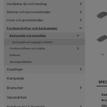
Gasfjädrar, lås och handtag
Skärmar och karosseridetaljer
Lister och gummidetaljer
Fordonsskyltar och backspeglar
Backspeglar och spegelglas
Backspeglar och spegelglas tillbehör
Fordonsreflexer och skyltar
Reflexer
Varningsetiketter
Kopplingar
Kampanjer
SPE
Branscher
Rad
Varumärken
Bre
Höj
Kundservice & Kontakt