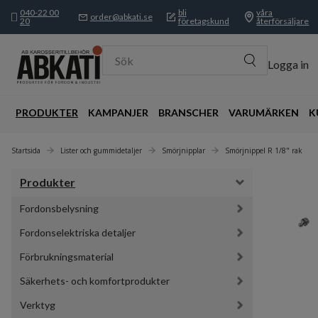
040-22 00
bli
våra
order@abkati.se
20
företagskund
återförsäljare
Sök
Logga in
PRODUKTER
KAMPANJER
BRANSCHER
VARUMÄRKEN
K
Startsida
Lister och gummidetaljer
Smörjnipplar
Smörjnippel R 1/8" rak
Produkter
Fordonsbelysning
Fordonselektriska detaljer
Förbrukningsmaterial
Säkerhets- och komfortprodukter
Verktyg