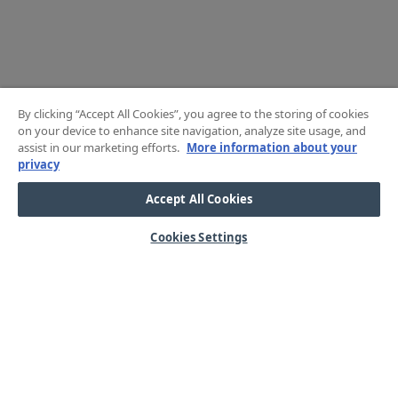
By clicking “Accept All Cookies”, you agree to the storing of cookies
on your device to enhance site navigation, analyze site usage, and
assist in our marketing efforts.
More information about your
privacy
Accept All Cookies
Cookies Settings
HJÄLP
OM OSS
Mitt konto
Våra kärnvärden
Vanliga frågor
Kundservice