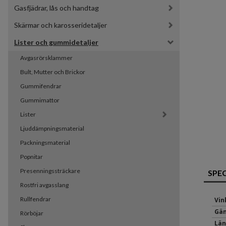
Gasfjädrar, lås och handtag
Skärmar och karosseridetaljer
Lister och gummidetaljer
Avgasrörsklammer
Bult, Mutter och Brickor
Gummifendrar
Gummimattor
Lister
Ljuddämpningsmaterial
Packningsmaterial
Popnitar
Presenningssträckare
SPE
Rostfri avgasslang
Rullfendrar
Vin
Gän
Rörböjar
Län