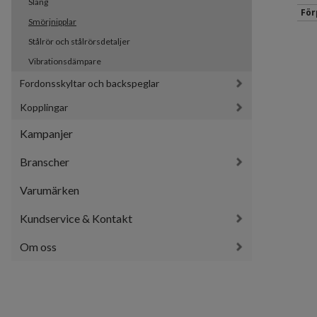
Slang
För
Smörjnipplar
Stålrör och stålrörsdetaljer
Vibrationsdämpare
Fordonsskyltar och backspeglar
Kopplingar
Kampanjer
Branscher
Varumärken
Kundservice & Kontakt
Om oss