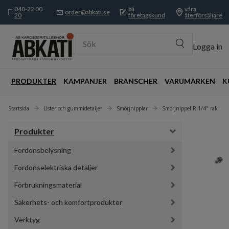
040-22 00
bli
våra
order@abkati.se
20
företagskund
återförsäljare
Sök
Logga in
PRODUKTER
KAMPANJER
BRANSCHER
VARUMÄRKEN
K
Startsida
Lister och gummidetaljer
Smörjnipplar
Smörjnippel R 1/4" rak
Produkter
Fordonsbelysning
Fordonselektriska detaljer
Förbrukningsmaterial
Säkerhets- och komfortprodukter
Verktyg