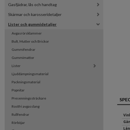
Gasfjädrar, lås och handtag
Skärmar och karosseridetaljer
Lister och gummidetaljer
Avgasrörsklammer
Bult, Mutter och Brickor
Gummifendrar
Gummimattor
Lister
Ljuddämpningsmaterial
Packningsmaterial
Popnitar
Presenningssträckare
SPE
Rostfri avgasslang
Rullfendrar
Vin
Gän
Rörböjar
Län