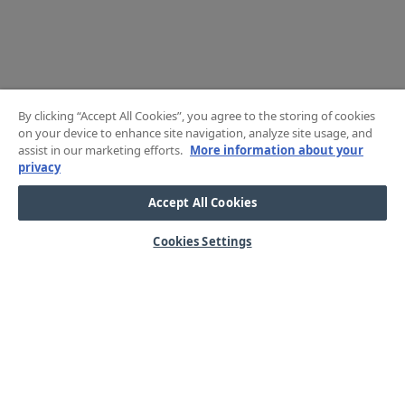
By clicking “Accept All Cookies”, you agree to the storing of cookies
on your device to enhance site navigation, analyze site usage, and
assist in our marketing efforts.
More information about your
privacy
Accept All Cookies
Cookies Settings
HJÄLP
OM OSS
Mitt konto
Våra kärnvärden
Vanliga frågor
Kundservice