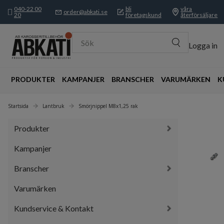
040-22 00
bli
våra
order@abkati.se
20
företagskund
återförsäljare
Sök
Logga in
PRODUKTER
KAMPANJER
BRANSCHER
VARUMÄRKEN
K
Startsida
Lantbruk
Smörjnippel M8x1,25 rak
Produkter
Kampanjer
Branscher
Varumärken
Kundservice & Kontakt