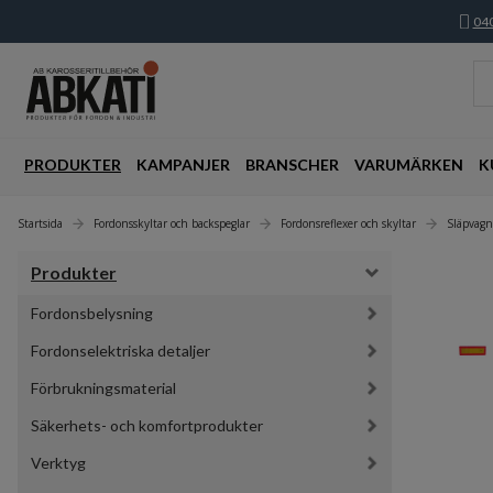
040
PRODUKTER
KAMPANJER
BRANSCHER
VARUMÄRKEN
K
Startsida
Fordonsskyltar och backspeglar
Fordonsreflexer och skyltar
Släpvag
Produkter
Fordonsbelysning
Fordonselektriska detaljer
Förbrukningsmaterial
Säkerhets- och komfortprodukter
Verktyg