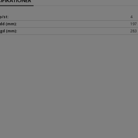
CIFIKATIONER
p/st:
4
dd (mm):
197
gd (mm):
283