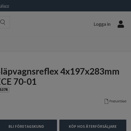
äljare
Logga in
Släpvagnsreflex 4x197x283mm
ECE 70-01
537R
Produktblad
BLI FÖRETAGSKUND
KÖP HOS ÅTERFÖRSÄLJARE