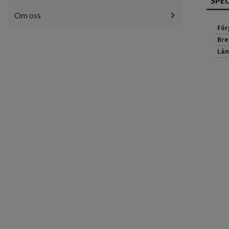
SPE
Om oss
För
Bre
Län