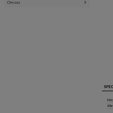
Om oss
SPE
För
Vik