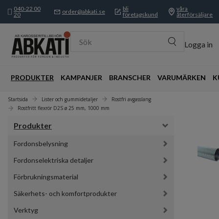
040-22 00
bli
våra
order@abkati.se
20
företagskund
återförsäljare
Sök
Logga in
PRODUKTER
KAMPANJER
BRANSCHER
VARUMÄRKEN
K
Startsida
Lister och gummidetaljer
Rostfri avgasslang
Rostfritt flexrör D2S ø 25 mm, 1000 mm
Produkter
Fordonsbelysning
Fordonselektriska detaljer
Förbrukningsmaterial
Säkerhets- och komfortprodukter
Verktyg