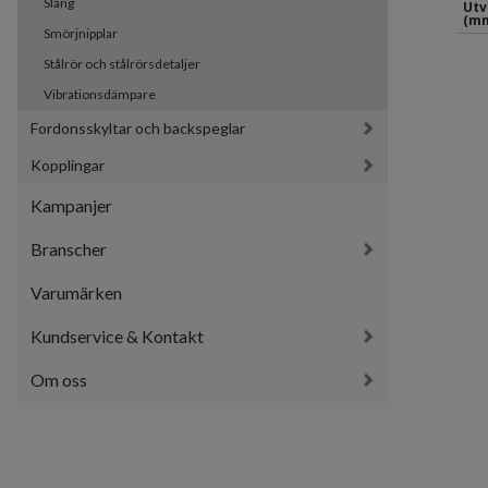
Slang
Utv
(mm
Smörjnipplar
Stålrör och stålrörsdetaljer
Vibrationsdämpare
Fordonsskyltar och backspeglar
Kopplingar
Kampanjer
Branscher
Varumärken
Kundservice & Kontakt
Om oss