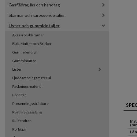
Gasfjädrar, lås och handtag
Skärmar och karosseridetaljer
Lister och gummidetaljer
Avgasrörsklammer
Bult, Mutter och Brickor
Gummifendrar
Gummimattor
Lister
Ljuddämpningsmaterial
Packningsmaterial
Popnitar
Presenningssträckare
SPE
Rostfri avgasslang
Rullfendrar
Inv
(mm
Rörböjar
Län