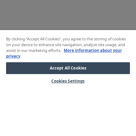
By clicking “Accept All Cookies”, you agree to the storing of cookies
on your device to enhance site navigation, analyze site usage, and
assist in our marketing efforts.
More information about your
privacy
Accept All Cookies
Cookies Settings
HJÄLP
OM OSS
Mitt konto
Våra kärnvärden
Vanliga frågor
Kundservice