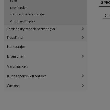
Slang
SPE
Smörjnipplar
Stålrör och stålrörsdetaljer
Dim
Vibrationsdämpare
Fordonsskyltar och backspeglar
Kopplingar
Kampanjer
Branscher
Varumärken
Kundservice & Kontakt
Om oss