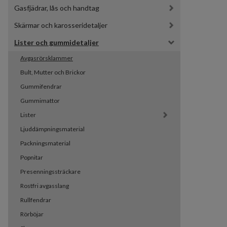
Gasfjädrar, lås och handtag
Skärmar och karosseridetaljer
Lister och gummidetaljer
Avgasrörsklammer
Bult, Mutter och Brickor
Gummifendrar
Gummimattor
Lister
Ljuddämpningsmaterial
Packningsmaterial
Popnitar
Presenningssträckare
Rostfri avgasslang
Rullfendrar
Rörböjar