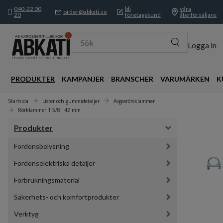
040-22 00
bli
våra
order@abkati.se
20
företagskund
återförsäljare
Sök
Logga in
PRODUKTER
KAMPANJER
BRANSCHER
VARUMÄRKEN
K
Startsida
Lister och gummidetaljer
Avgasrörsklammer
Rörklammer 1 5/8" 42 mm
Produkter
Fordonsbelysning
Fordonselektriska detaljer
Förbrukningsmaterial
Säkerhets- och komfortprodukter
Verktyg