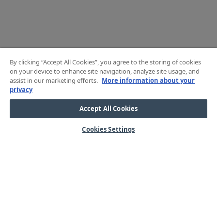
By clicking “Accept All Cookies”, you agree to the storing of cookies
on your device to enhance site navigation, analyze site usage, and
assist in our marketing efforts.
More information about your
privacy
Accept All Cookies
Cookies Settings
HJÄLP
OM OSS
Mitt konto
Våra kärnvärden
Vanliga frågor
Kundservice