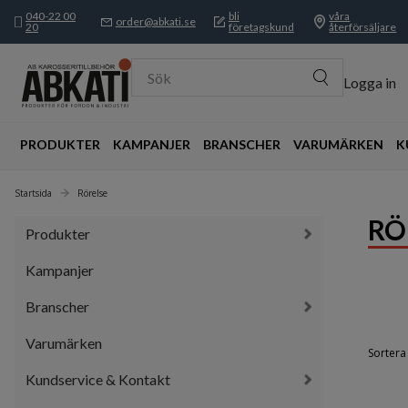
040-22 00
bli
våra
order@abkati.se
20
företagskund
återförsäljare
Sök
Logga in
PRODUKTER
KAMPANJER
BRANSCHER
VARUMÄRKEN
K
Startsida
Rörelse
RÖ
Produkter
Kampanjer
Branscher
Varumärken
Sortera 
Kundservice & Kontakt