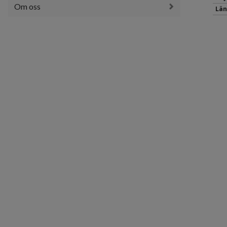
Om oss
Län