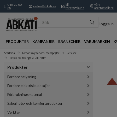
040-22 00
bli
våra
order@abkati.se
20
företagskund
återförsäljare
Sök
Logga in
PRODUKTER
KAMPANJER
BRANSCHER
VARUMÄRKEN
K
Startsida
Fordonsskyltar och backspeglar
Reflexer
Reflex röd triangel aluminium
Produkter
Fordonsbelysning
Fordonselektriska detaljer
Förbrukningsmaterial
Säkerhets- och komfortprodukter
Verktyg