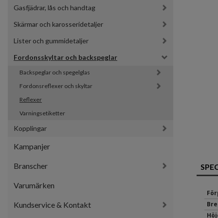
Gasfjädrar, lås och handtag
Skärmar och karosseridetaljer
Lister och gummidetaljer
Fordonsskyltar och backspeglar
Backspeglar och spegelglas
Fordonsreflexer och skyltar
Reflexer
Varningsetiketter
Kopplingar
Kampanjer
Branscher
SPE
Varumärken
För
Kundservice & Kontakt
Bre
Höj