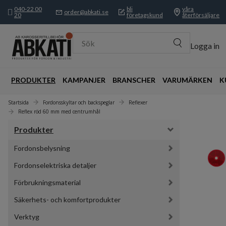
040-22 00
bli
våra
order@abkati.se
20
företagskund
återförsäljare
Sök
Logga in
PRODUKTER
KAMPANJER
BRANSCHER
VARUMÄRKEN
K
Startsida
Fordonsskyltar och backspeglar
Reflexer
Reflex röd 60 mm med centrumhål
Produkter
Fordonsbelysning
Fordonselektriska detaljer
Förbrukningsmaterial
Säkerhets- och komfortprodukter
Verktyg