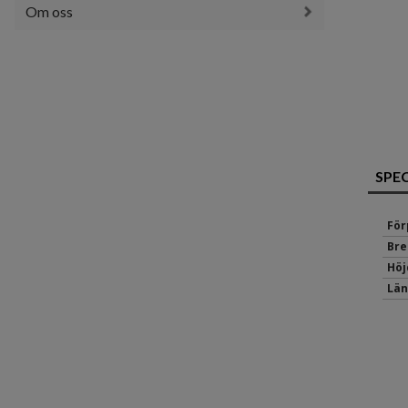
Om oss
SPE
För
Bre
Höj
Län