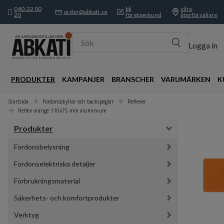
040-22 00
bli
våra
order@abkati.se
20
företagskund
återförsäljare
Sök
Logga in
PRODUKTER
KAMPANJER
BRANSCHER
VARUMÄRKEN
K
Startsida
Fordonsskyltar och backspeglar
Reflexer
Reflex orange 110x75 mm aluminium
Produkter
Fordonsbelysning
Fordonselektriska detaljer
Förbrukningsmaterial
Säkerhets- och komfortprodukter
Verktyg