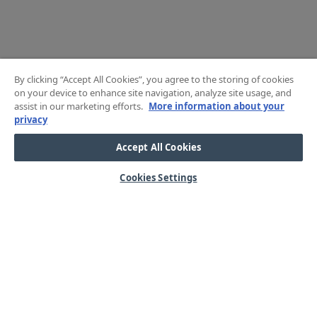
By clicking “Accept All Cookies”, you agree to the storing of cookies
on your device to enhance site navigation, analyze site usage, and
assist in our marketing efforts.
More information about your
privacy
Accept All Cookies
Cookies Settings
HJÄLP
OM OSS
Mitt konto
Våra kärnvärden
Vanliga frågor
Kundservice
Kontakta oss
Lager & logistik