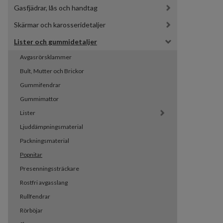
Gasfjädrar, lås och handtag
Skärmar och karosseridetaljer
Lister och gummidetaljer
Avgasrörsklammer
Bult, Mutter och Brickor
Gummifendrar
Gummimattor
Lister
Ljuddämpningsmaterial
Packningsmaterial
Popnitar
Presenningssträckare
Rostfri avgasslang
Rullfendrar
Rörböjar