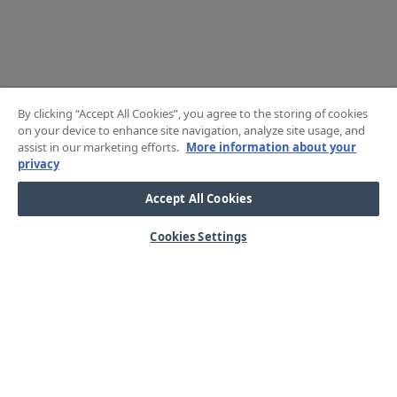
By clicking “Accept All Cookies”, you agree to the storing of cookies
on your device to enhance site navigation, analyze site usage, and
assist in our marketing efforts.
More information about your
privacy
Accept All Cookies
Cookies Settings
HJÄLP
OM OSS
Mitt konto
Våra kärnvärden
Vanliga frågor
Kundservice