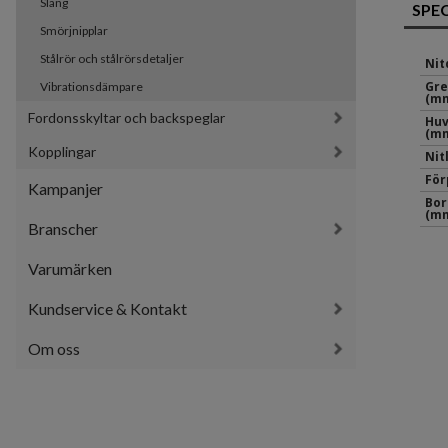
Slang
SPE
Smörjnipplar
Stålrör och stålrörsdetaljer
Nit
Gr
Vibrationsdämpare
(mm
Fordonsskyltar och backspeglar
Hu
(mm
Kopplingar
Nit
För
Kampanjer
Bor
(mm
Branscher
Varumärken
Kundservice & Kontakt
Om oss