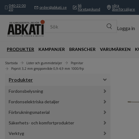
040-22 00
bli
våra
order@abkati.se
20
företagskund
återförsäljare
Sök
Logga in
PRODUKTER
KAMPANJER
BRANSCHER
VARUMÄRKEN
K
Startsida
Lister och gummidetaljer
Popnitar
Popnit 3,2 mm greppområde 0,9-4,9 mm 1000/frp
Produkter
Fordonsbelysning
Fordonselektriska detaljer
Förbrukningsmaterial
Säkerhets- och komfortprodukter
Verktyg