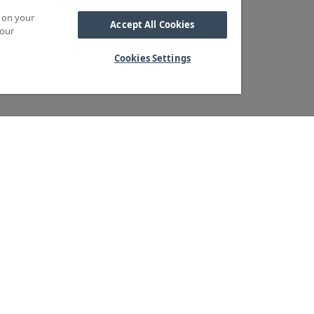
s on your
Accept All Cookies
 our
Cookies Settings
Kabel
M OSS
SORTIMENT
Kabelskor
ra kärnvärden
Arbetsbelysning
Reglar
ndservice
Blixtljus
Reläer
ger & logistik
Extraljus
Sidoskydd och
tegritetspolicy
LED-ramper
Underkörningsbal
heter & Press
Extraljusramper
Sandspridare
Positionsljus
Stänkskärmar