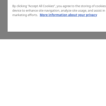
By clicking “Accept All Cookies”, you agree to the storing of cookie
device to enhance site navigation, analyze site usage, and assist in
marketing efforts.
More information about your privacy
HJÄLP
O
Mitt konto
Vå
Vanliga frågor
Ku
Kontakta oss
La
Årets mässor
In
Ny