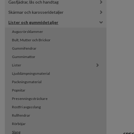
Gasfjädrar, lås och handtag
Skärmar och karosseridetaljer
Lister och gummidetaljer
Avgasrörsklammer
Bult, Mutter och Brickor
Gummifendrar
Gummimattor
Lister
Ljuddämpningsmaterial
Packningsmaterial
Popnitar
Presenningssträckare
Rostfri avgasslang
Rullfendrar
Rörböjar
Slang