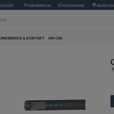
-22 00 20
order@abkati.se
bli företagskund
våra återförs
Sök
UNDSERVICE & KONTAKT
OM OSS
2