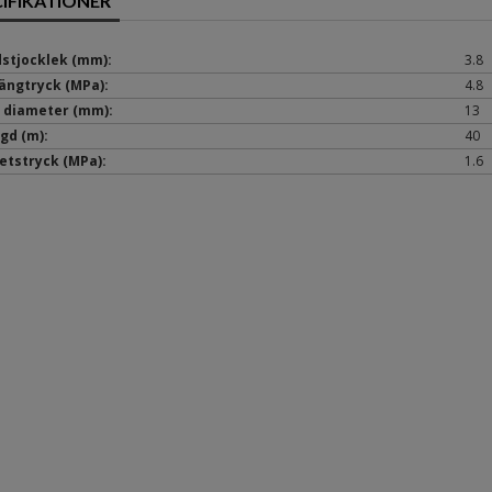
CIFIKATIONER
stjocklek (mm):
3.8
ängtryck (MPa):
4.8
. diameter (mm):
13
gd (m):
40
etstryck (MPa):
1.6