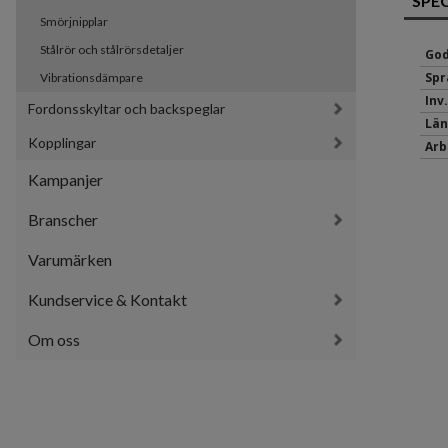
SPE
Smörjnipplar
Stålrör och stålrörsdetaljer
God
Spr
Vibrationsdämpare
Inv
Fordonsskyltar och backspeglar
Län
Kopplingar
Arb
Kampanjer
Branscher
Varumärken
Kundservice & Kontakt
Om oss