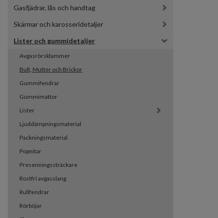
Gasfjädrar, lås och handtag
Skärmar och karosseridetaljer
Lister och gummidetaljer
Avgasrörsklammer
Bult, Mutter och Brickor
Gummifendrar
Gummimattor
Lister
Ljuddämpningsmaterial
Packningsmaterial
Popnitar
Presenningssträckare
Rostfri avgasslang
Rullfendrar
Rörböjar