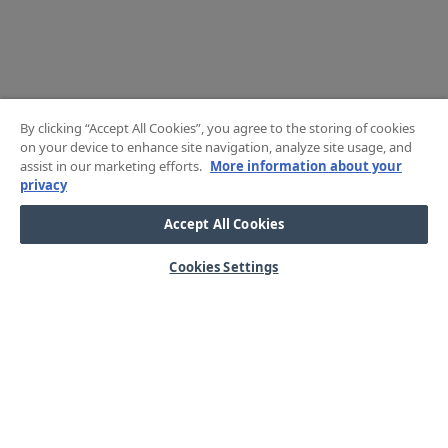
By clicking “Accept All Cookies”, you agree to the storing of cookies
on your device to enhance site navigation, analyze site usage, and
assist in our marketing efforts.
More information about your
privacy
Accept All Cookies
Cookies Settings
HJÄLP
OM OSS
Mitt konto
Våra kärnvärden
Vanliga frågor
Kundservice