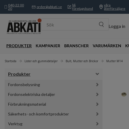
040-22 00
bli
våra
order@abkati.se
20
företagskund
återförsäljare
Sök
Logga in
PRODUKTER
KAMPANJER
BRANSCHER
VARUMÄRKEN
K
Startsida
Lister och gummidetaljer
Bult, Mutter och Brickor
Mutter M14
Produkter
Fordonsbelysning
Fordonselektriska detaljer
Förbrukningsmaterial
Säkerhets- och komfortprodukter
Verktyg