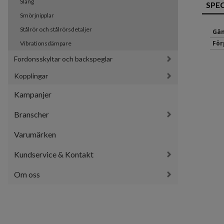
Slang
SPE
Smörjnipplar
Stålrör och stålrörsdetaljer
Gän
För
Vibrationsdämpare
Fordonsskyltar och backspeglar
Kopplingar
Kampanjer
Branscher
Varumärken
Kundservice & Kontakt
Om oss