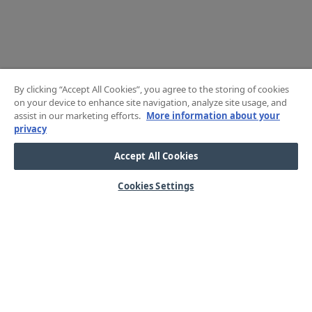
By clicking “Accept All Cookies”, you agree to the storing of cookies
on your device to enhance site navigation, analyze site usage, and
assist in our marketing efforts.
More information about your
privacy
Accept All Cookies
Cookies Settings
HJÄLP
OM OSS
Mitt konto
Våra kärnvärden
Vanliga frågor
Kundservice