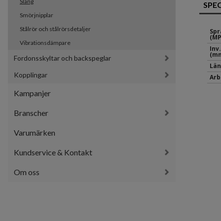
Slang
SPE
Smörjnipplar
Stålrör och stålrörsdetaljer
Spr
(MP
Vibrationsdämpare
Inv
(mm
Fordonsskyltar och backspeglar
Län
Kopplingar
Arb
Kampanjer
Branscher
Varumärken
Kundservice & Kontakt
Om oss