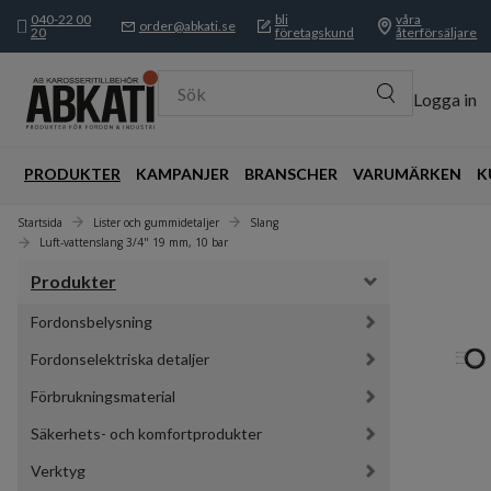
040-22 00
bli
våra
order@abkati.se
20
företagskund
återförsäljare
Sök
Logga in
PRODUKTER
KAMPANJER
BRANSCHER
VARUMÄRKEN
K
Startsida
Lister och gummidetaljer
Slang
Luft-vattenslang 3/4" 19 mm, 10 bar
Produkter
Fordonsbelysning
Fordonselektriska detaljer
Förbrukningsmaterial
Säkerhets- och komfortprodukter
Verktyg