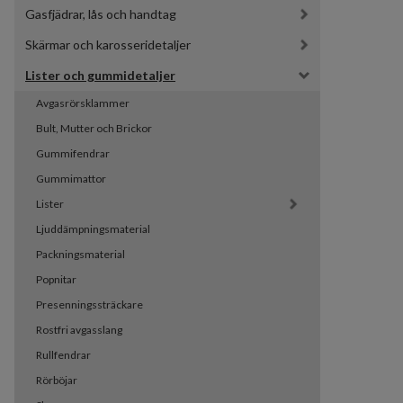
Gasfjädrar, lås och handtag
Skärmar och karosseridetaljer
Lister och gummidetaljer
Avgasrörsklammer
Bult, Mutter och Brickor
Gummifendrar
Gummimattor
Lister
Ljuddämpningsmaterial
Packningsmaterial
Popnitar
Presenningssträckare
Rostfri avgasslang
Rullfendrar
Rörböjar