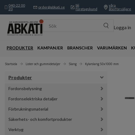
040-22 00
bli
våra
order@abkati.se
20
företagskund
återförsäljare
Sök
Logga in
PRODUKTER
KAMPANJER
BRANSCHER
VARUMÄRKEN
K
Startsida
Lister och gummidetaljer
Slang
Kylarslang 50x1000 mm
Produkter
Fordonsbelysning
Fordonselektriska detaljer
Förbrukningsmaterial
Säkerhets- och komfortprodukter
Verktyg