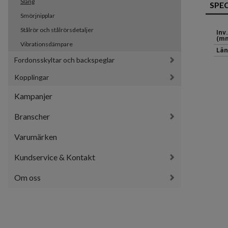
Slang
SPE
Smörjnipplar
Stålrör och stålrörsdetaljer
Inv
(mm
Vibrationsdämpare
Län
Fordonsskyltar och backspeglar
Kopplingar
Kampanjer
Branscher
Varumärken
Kundservice & Kontakt
Om oss