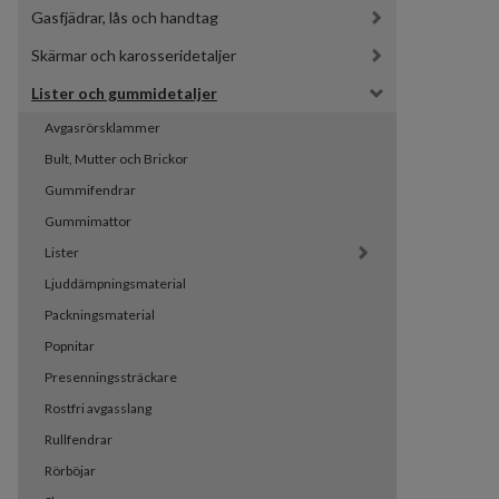
Gasfjädrar, lås och handtag
Skärmar och karosseridetaljer
Lister och gummidetaljer
Avgasrörsklammer
Bult, Mutter och Brickor
Gummifendrar
Gummimattor
Lister
Ljuddämpningsmaterial
Packningsmaterial
Popnitar
Presenningssträckare
Rostfri avgasslang
Rullfendrar
Rörböjar