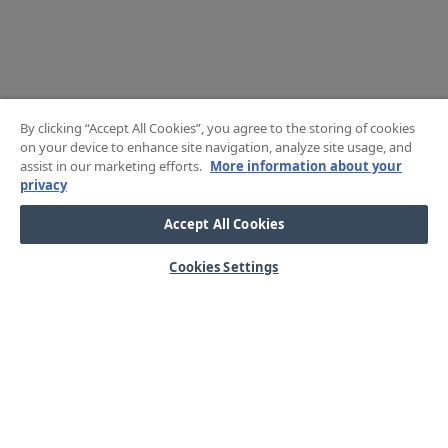
By clicking “Accept All Cookies”, you agree to the storing of cookies
on your device to enhance site navigation, analyze site usage, and
assist in our marketing efforts.
More information about your
privacy
Accept All Cookies
Cookies Settings
HJÄLP
OM OSS
Mitt konto
Våra kärnvärden
Vanliga frågor
Kundservice