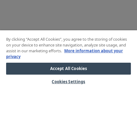
By clicking “Accept All Cookies”, you agree to the storing of cookies
on your device to enhance site navigation, analyze site usage, and
assist in our marketing efforts.
More information about your
privacy
Accept All Cookies
Cookies Settings
HJÄLP
OM OSS
Mitt konto
Våra kärnvärden
Vanliga frågor
Kundservice