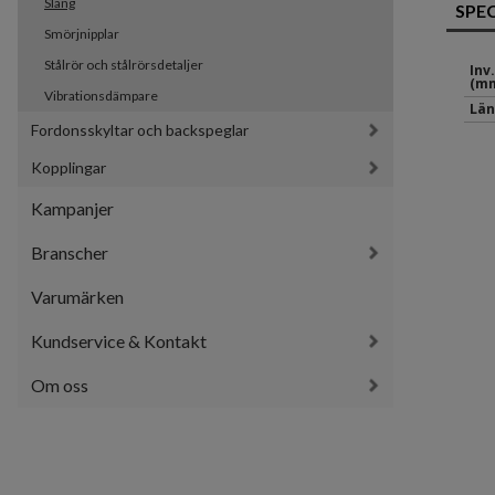
Slang
SPE
Smörjnipplar
Stålrör och stålrörsdetaljer
Inv
(mm
Vibrationsdämpare
Län
Fordonsskyltar och backspeglar
Kopplingar
Kampanjer
Branscher
Varumärken
Kundservice & Kontakt
Om oss