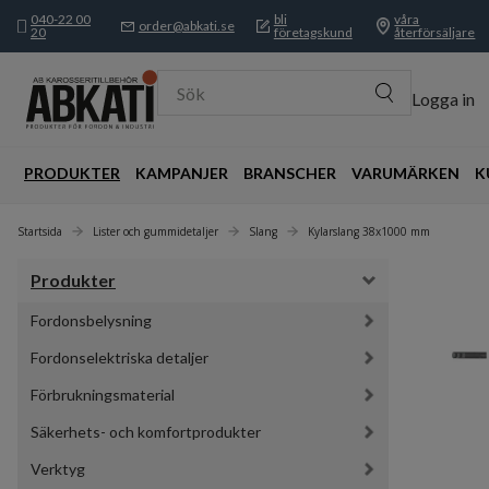
040-22 00
bli
våra
order@abkati.se
20
företagskund
återförsäljare
Sök
Logga in
PRODUKTER
KAMPANJER
BRANSCHER
VARUMÄRKEN
K
Startsida
Lister och gummidetaljer
Slang
Kylarslang 38x1000 mm
Produkter
Fordonsbelysning
Fordonselektriska detaljer
Förbrukningsmaterial
Säkerhets- och komfortprodukter
Verktyg