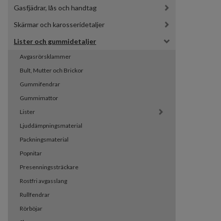
Gasfjädrar, lås och handtag
Skärmar och karosseridetaljer
Lister och gummidetaljer
Avgasrörsklammer
Bult, Mutter och Brickor
Gummifendrar
Gummimattor
Lister
Ljuddämpningsmaterial
Packningsmaterial
Popnitar
Presenningssträckare
Rostfri avgasslang
Rullfendrar
Rörböjar