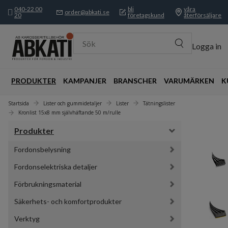
040-22 00
bli
våra
order@abkati.se
20
företagskund
återförsäljare
Sök
Logga in
PRODUKTER
KAMPANJER
BRANSCHER
VARUMÄRKEN
K
Startsida
Lister och gummidetaljer
Lister
Tätningslister
Kronlist 15x8 mm självhäftande 50 m/rulle
Produkter
Fordonsbelysning
Fordonselektriska detaljer
Förbrukningsmaterial
Säkerhets- och komfortprodukter
Verktyg