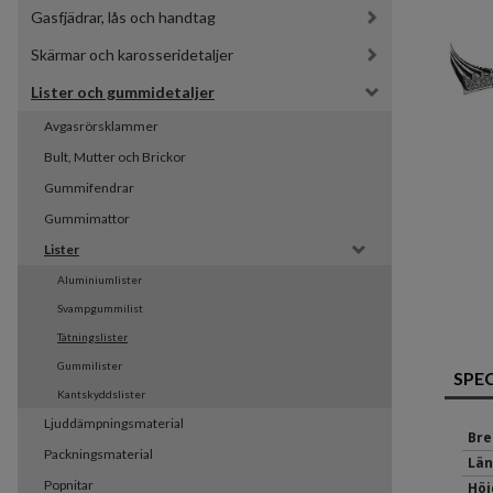
Gasfjädrar, lås och handtag
Skärmar och karosseridetaljer
Lister och gummidetaljer
Avgasrörsklammer
Bult, Mutter och Brickor
Gummifendrar
Gummimattor
Lister
Aluminiumlister
Svampgummilist
Tätningslister
Gummilister
SPE
Kantskyddslister
Ljuddämpningsmaterial
Bre
Packningsmaterial
Län
Popnitar
Höj