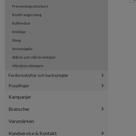
Presenningssträckare
Rostfri avgasslang
Rullfendrar
Rörböjar
Slang
Smörjnipplar
Stålrör och stålrörsdetaljer
Vibrationsdämpare
Fordonsskyltar och backspeglar
Kopplingar
Kampanjer
Branscher
Varumärken
Kundservice & Kontakt