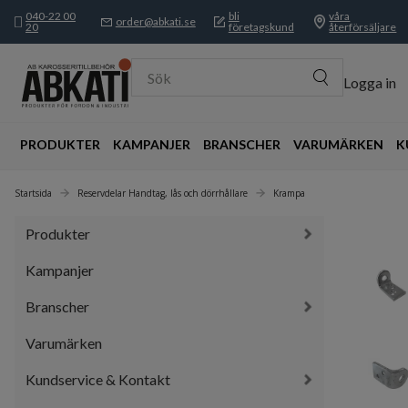
040-22 00
bli
våra
order@abkati.se
20
företagskund
återförsäljare
Sök
Logga in
PRODUKTER
KAMPANJER
BRANSCHER
VARUMÄRKEN
K
Startsida
Reservdelar Handtag, lås och dörrhållare
Krampa
Produkter
Kampanjer
Branscher
Varumärken
Kundservice & Kontakt