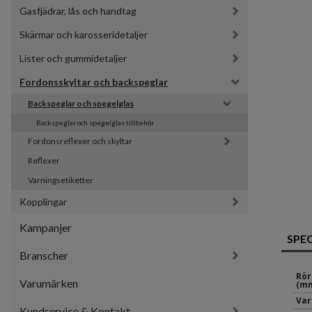
Gasfjädrar, lås och handtag
Skärmar och karosseridetaljer
Lister och gummidetaljer
Fordonsskyltar och backspeglar
Backspeglar och spegelglas
Backspeglar och spegelglas tillbehör
Fordonsreflexer och skyltar
Reflexer
Varningsetiketter
Kopplingar
Kampanjer
SPE
Branscher
Rör
Varumärken
(mm
Var
Kundservice & Kontakt