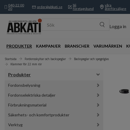
040-22 00
bli
våra
order@abkati.se
20
företagskund
återförsäljare
Sök
Logga in
PRODUKTER
KAMPANJER
BRANSCHER
VARUMÄRKEN
K
Startsida
Fordonsskyltar och backspeglar
Backspeglar och spegelglas
Klammer för 22 mm rör
Produkter
Fordonsbelysning
Fordonselektriska detaljer
Förbrukningsmaterial
Säkerhets- och komfortprodukter
Verktyg