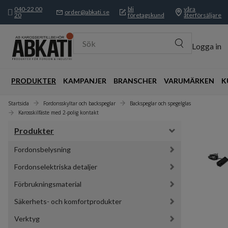
040-22 00
bli
våra
order@abkati.se
20
företagskund
återförsäljare
Sök
Logga in
PRODUKTER
KAMPANJER
BRANSCHER
VARUMÄRKEN
K
Startsida
Fordonsskyltar och backspeglar
Backspeglar och spegelglas
Karosskilfäste med 2-polig kontakt
Produkter
Fordonsbelysning
Fordonselektriska detaljer
Förbrukningsmaterial
Säkerhets- och komfortprodukter
Verktyg