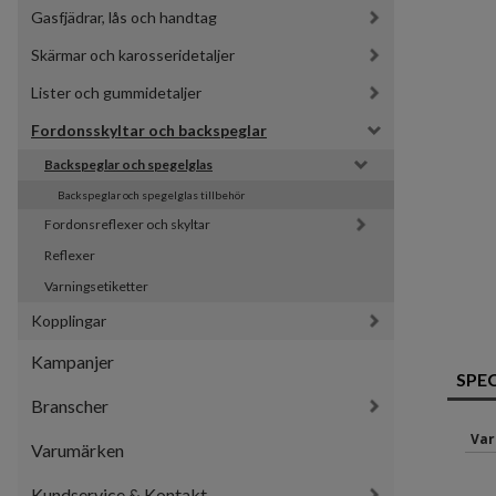
Gasfjädrar, lås och handtag
Skärmar och karosseridetaljer
Lister och gummidetaljer
Fordonsskyltar och backspeglar
Backspeglar och spegelglas
Backspeglar och spegelglas tillbehör
Fordonsreflexer och skyltar
Reflexer
Varningsetiketter
Kopplingar
Kampanjer
SPE
Branscher
Var
Varumärken
Kundservice & Kontakt