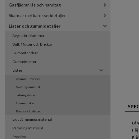
Gasfjädrar, lås och handtag
Skärmar och karosseridetaljer
Lister och gummidetaljer
Avgasrörsklammer
Bult, Mutter och Brickor
Gummifendrar
Gummimattor
Lister
Aluminiumlister
Svampgummilist
Tätningslister
Gummilister
SPE
Kantskyddslister
Ljuddämpningsmaterial
Län
Packningsmaterial
Höj
Popnitar
Plå