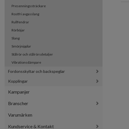
Presenningssträckare
Rostfri avgasslang
Rullfendrar
Rörböjar
Slang
Smörjnipplar
Stålrör och stålrörsdetaljer
Vibrationsdämpare
Fordonsskyltar och backspeglar
Kopplingar
Kampanjer
Branscher
Varumärken
Kundservice & Kontakt