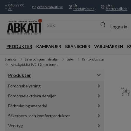
040-22 00
bli
våra
order@abkati.se
20
företagskund
återförsäljare
Sök
Logga in
PRODUKTER
KAMPANJER
BRANSCHER
VARUMÄRKEN
K
Startsida
Lister och gummidetaljer
Lister
Kantskyddslister
Kantskyddslist PVC 1-2 mm benvit
Produkter
Fordonsbelysning
Fordonselektriska detaljer
Förbrukningsmaterial
Säkerhets- och komfortprodukter
Verktyg