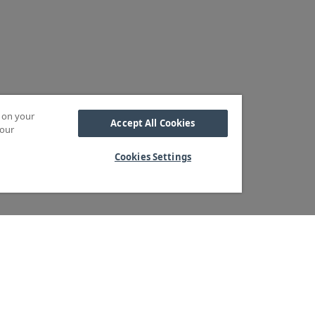
s on your
Accept All Cookies
 our
Cookies Settings
Kabel
M OSS
SORTIMENT
Kabelskor
ra kärnvärden
Arbetsbelysning
Reglar
ndservice
Blixtljus