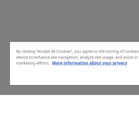
By clicking “Accept All Cookies”, you agree to the storing of cookie
device to enhance site navigation, analyze site usage, and assist in
marketing efforts.
More information about your privacy
HJÄLP
O
Mitt konto
Vå
Vanliga frågor
Ku