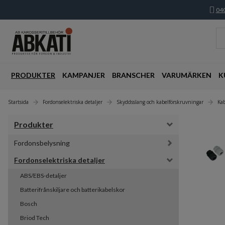
040
PRODUKTER
KAMPANJER
BRANSCHER
VARUMÄRKEN
K
Startsida
Fordonselektriska detaljer
Skyddsslang och kabelförskruvningar
Ka
Produkter
Fordonsbelysning
Fordonselektriska detaljer
ABS/EBS-detaljer
Batterifrånskiljare och batterikabelskor
Bosch
Briod Tech