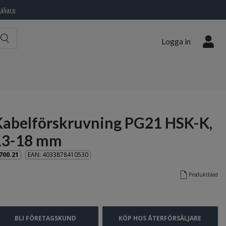
äljare
Logga in
Kabelförskruvning PG21 HSK-K,
13-18 mm
700.21
EAN: 4033878410530
Produktblad
BLI FÖRETAGSKUND
KÖP HOS ÅTERFÖRSÄLJARE