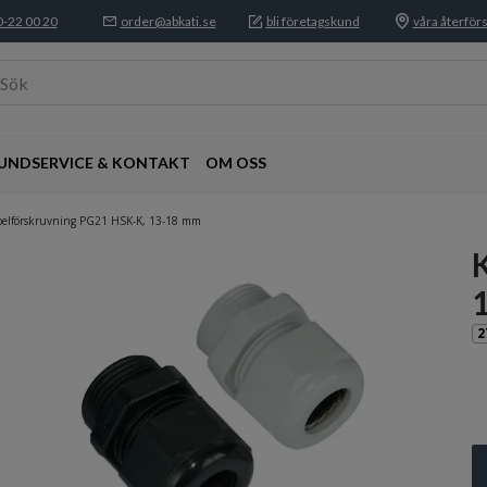
-22 00 20
order@abkati.se
bli företagskund
våra återförs
Sök
UNDSERVICE & KONTAKT
OM OSS
belförskruvning PG21 HSK-K, 13-18 mm
2