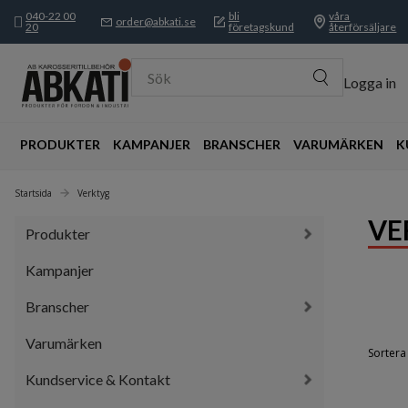
040-22 00
bli
våra
order@abkati.se
20
företagskund
återförsäljare
Sök
Logga in
PRODUKTER
KAMPANJER
BRANSCHER
VARUMÄRKEN
K
Startsida
Verktyg
VE
Produkter
Kampanjer
Branscher
Varumärken
Sortera 
Kundservice & Kontakt