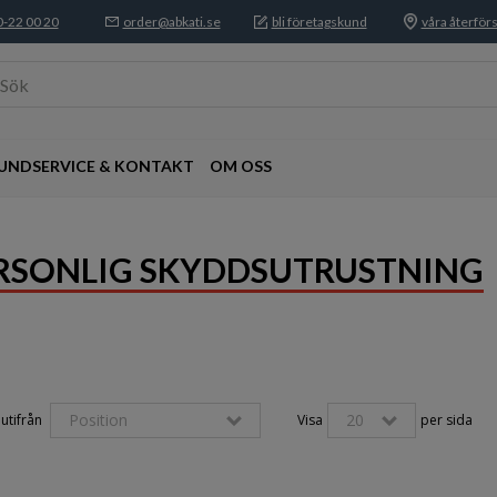
-22 00 20
order@abkati.se
bli företagskund
våra återförs
Sök
UNDSERVICE & KONTAKT
OM OSS
RSONLIG SKYDDSUTRUSTNING
Position
20
utifrån 
Visa
per sida