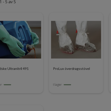
1 - 5 av 5
ske Ultranitril 491
ProLux överdragsstövel
er
I lager