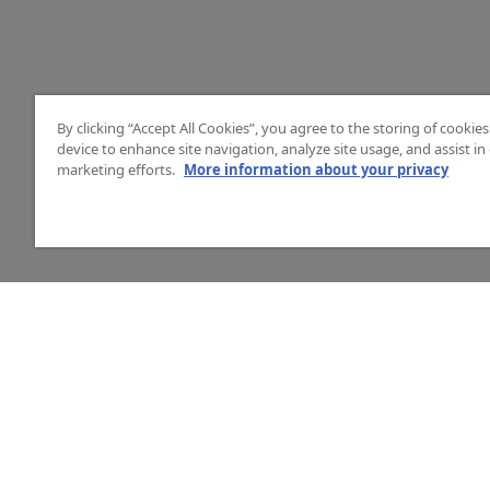
By clicking “Accept All Cookies”, you agree to the storing of cookie
device to enhance site navigation, analyze site usage, and assist in
marketing efforts.
More information about your privacy
HJÄLP
O
Mitt konto
Vå
Vanliga frågor
Ku
Kontakta oss
La