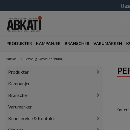
040
PRODUKTER
KAMPANJER
BRANSCHER
VARUMÄRKEN
K
Startsida
Personlig Skyddsutrustning
PE
Produkter
Kampanjer
Branscher
Varumärken
Sortera 
Kundservice & Kontakt
Om oss