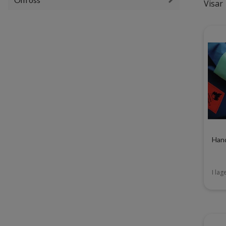
Visar 
Hand
I lag