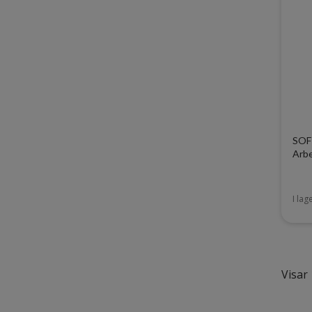
SOF
Arbe
I lag
Visar 