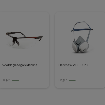
Skyddsglasögon klar lins
Halvmask ABEK1P3
I lager
I lager