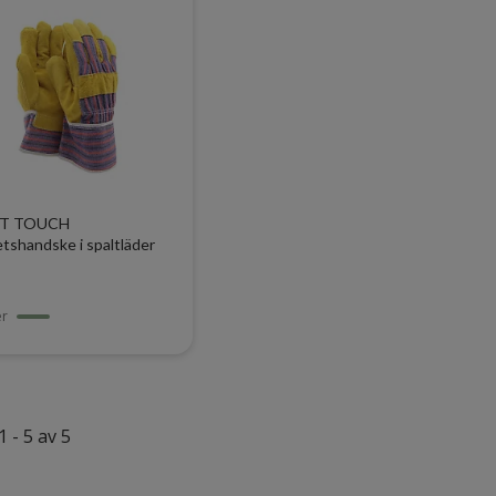
T TOUCH
tshandske i spaltläder
er
1 - 5 av 5