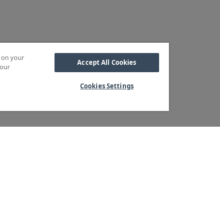
s on your
Accept All Cookies
 our
Cookies Settings
Kabel
M OSS
SORTIMENT
Kabelskor
ra kärnvärden
Arbetsbelysning
Reglar
ndservice
Blixtljus
Reläer
ger & logistik
Extraljus