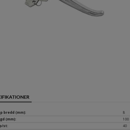
CIFIKATIONER
p bredd (mm):
8
gd (mm):
100
p/st:
40