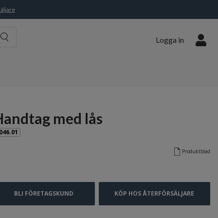
äljare
Logga in
Handtag med lås
046.01
Produktblad
BLI FÖRETAGSKUND
KÖP HOS ÅTERFÖRSÄLJARE