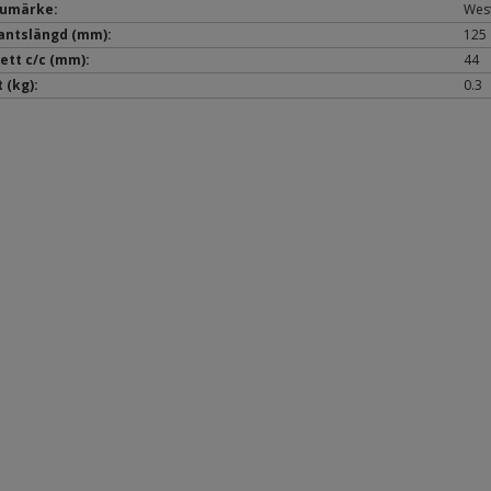
umärke:
Wes
antslängd (mm):
125
ett c/c (mm):
44
t (kg):
0.3