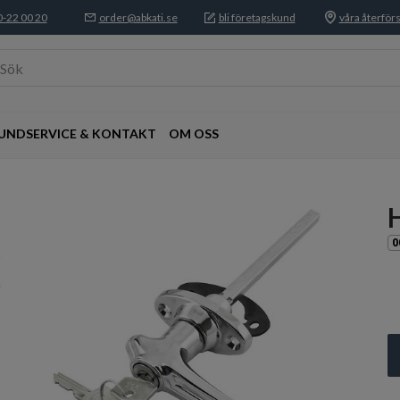
-22 00 20
order@abkati.se
bli företagskund
våra återförs
Sök
UNDSERVICE & KONTAKT
OM OSS
0