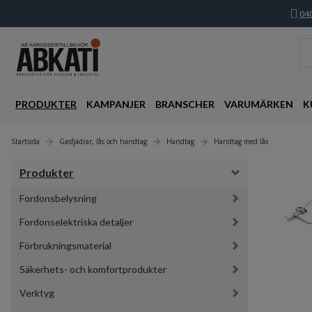
040
PRODUKTER
KAMPANJER
BRANSCHER
VARUMÄRKEN
K
Startsida
Gasfjädrar, lås och handtag
Handtag
Handtag med lås
Produkter
Fordonsbelysning
Fordonselektriska detaljer
Förbrukningsmaterial
Säkerhets- och komfortprodukter
Verktyg