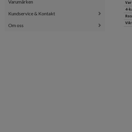
Varumärken
Var
4-k
Kundservice & Kontakt
Ros
Vik
Om oss