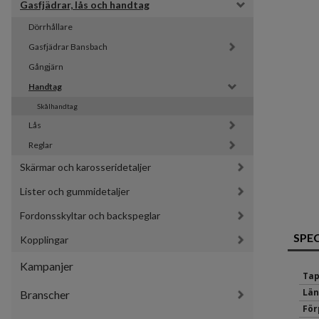
Gasfjädrar, lås och handtag
Dörrhållare
Gasfjädrar Bansbach 
Gångjärn
Handtag
Skålhandtag
Lås
Reglar
Skärmar och karosseridetaljer
Lister och gummidetaljer
Fordonsskyltar och backspeglar
SPE
Kopplingar
Kampanjer
Tap
Län
Branscher
För