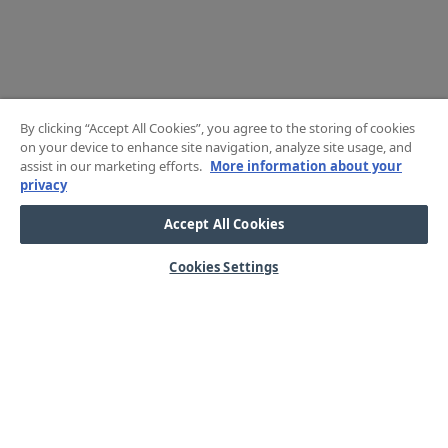
By clicking “Accept All Cookies”, you agree to the storing of cookies
on your device to enhance site navigation, analyze site usage, and
assist in our marketing efforts.
More information about your
privacy
Accept All Cookies
Cookies Settings
HJÄLP
OM OSS
Mitt konto
Våra kärnvärden
Vanliga frågor
Kundservice