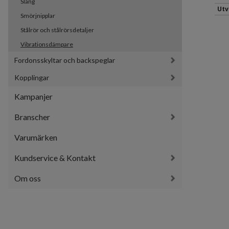
Slang
Utv
Smörjnipplar
Stålrör och stålrörsdetaljer
Vibrationsdämpare
Fordonsskyltar och backspeglar
Kopplingar
Kampanjer
Branscher
Varumärken
Kundservice & Kontakt
Om oss