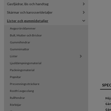
Gasfjädrar, lås och handtag
Skärmar och karosseridetaljer
Lister och gummidetaljer
Avgasrörsklammer
Bult, Mutter och Brickor
Gummifendrar
Gummimattor
Lister
Ljuddämpningsmaterial
Packningsmaterial
Popnitar
Presenningssträckare
SPE
Rostfri avgasslang
Rullfendrar
Höj
Gän
Rörböjar
Gän