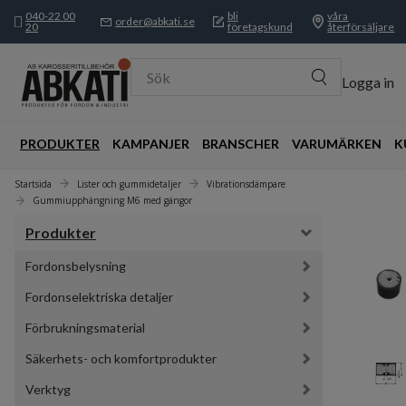
040-22 00
bli
våra
order@abkati.se
20
företagskund
återförsäljare
Sök
Logga in
PRODUKTER
KAMPANJER
BRANSCHER
VARUMÄRKEN
K
Startsida
Lister och gummidetaljer
Vibrationsdämpare
Gummiupphängning M6 med gängor
Produkter
Fordonsbelysning
Fordonselektriska detaljer
Förbrukningsmaterial
Säkerhets- och komfortprodukter
Verktyg