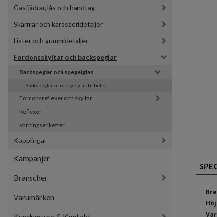
Gasfjädrar, lås och handtag
Skärmar och karosseridetaljer
Lister och gummidetaljer
Fordonsskyltar och backspeglar
Backspeglar och spegelglas
Backspeglar och spegelglas tillbehör
Fordonsreflexer och skyltar
Reflexer
Varningsetiketter
Kopplingar
Kampanjer
SPE
Branscher
Bre
Varumärken
Höj
Var
Kundservice & Kontakt