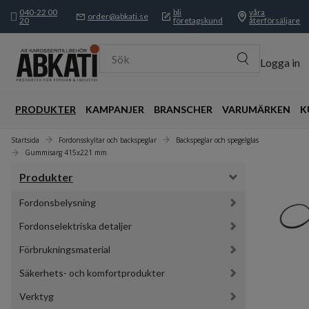
040-22 00
bli
våra
order@abkati.se
20
företagskund
återförsäljare
Sök
Logga in
PRODUKTER
KAMPANJER
BRANSCHER
VARUMÄRKEN
K
Startsida
Fordonsskyltar och backspeglar
Backspeglar och spegelglas
Gummisarg 415x221 mm
Produkter
Fordonsbelysning
Fordonselektriska detaljer
Förbrukningsmaterial
Säkerhets- och komfortprodukter
Verktyg